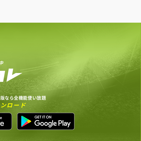
中
リ版なら全機能使い放題
ウンロード