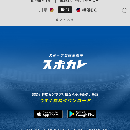
B.PREMIER | 第29節／神奈川ダービー
川崎
横浜BC
15:05
とどろき
スポーツ日程更新中
通知や検索などアプリ版なら全機能使い放題
今すぐ無料ダウンロード
COPYRIGHT © SPOCALE ALL RIGHTS RESERVED.