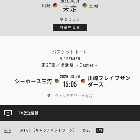
2027.04.01
川崎
三河
未定
とどろき
詳細を見る
バスケットボール
B.PREMIER
第27節／復活祭 ～Easter～
2026.03.29
川崎ブレイブサン
シーホース三河
15:05
ダース
ウィングアリーナ刈谷
TV放送情報
KATCH（キャッチネットワーク）
15:00~
LIVE