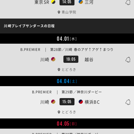
東京SR
三河
14:05
青山学院
川崎ブレイブサンダースの日程
04.01
[水]
B.PREMIER | 第28節／川崎 春のアゲ↑アゲ↑まつり
川崎
越谷
19:05
とどろき
04.04
[土]
B.PREMIER | 第29節／神奈川ダービー
川崎
横浜BC
15:05
とどろき
04.05
[日]