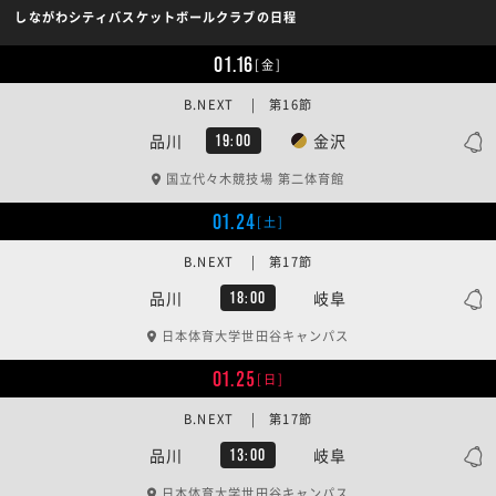
しながわシティバスケットボールクラブの日程
01.16
[金]
B.NEXT | 第16節
品川
金沢
19:00
国立代々木競技場 第二体育館
01.24
[土]
B.NEXT | 第17節
品川
岐阜
18:00
日本体育大学世田谷キャンパス
01.25
[日]
B.NEXT | 第17節
品川
岐阜
13:00
日本体育大学世田谷キャンパス