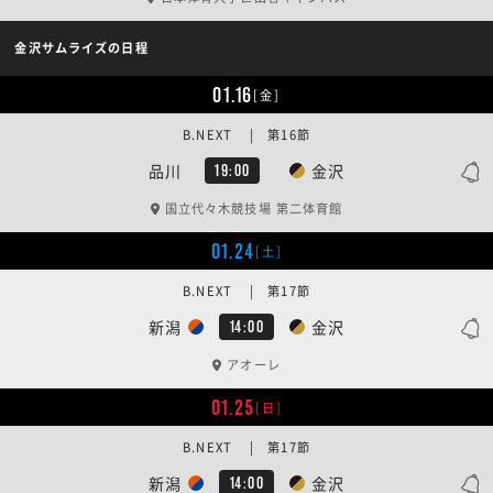
金沢サムライズの日程
01.16
[金]
B.NEXT | 第16節
品川
金沢
19:00
国立代々木競技場 第二体育館
01.24
[土]
B.NEXT | 第17節
新潟
金沢
14:00
アオーレ
01.25
[日]
B.NEXT | 第17節
新潟
金沢
14:00