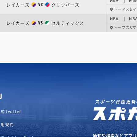
NBA | NB
レイカーズ
クリッパーズ
VS
トーマス&
NBA | NB
レイカーズ
セルティックス
VS
トーマス&
U
スポーツ日程更新
式Twitter
利用規約
通知や検索などアプ