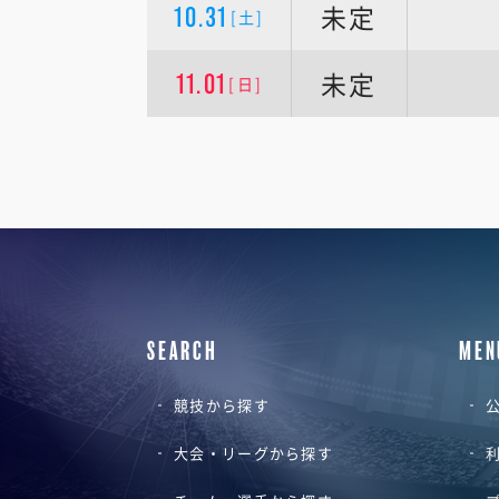
未定
10.31
[土]
未定
11.01
[日]
SEARCH
MEN
競技から探す
公
大会・リーグから探す