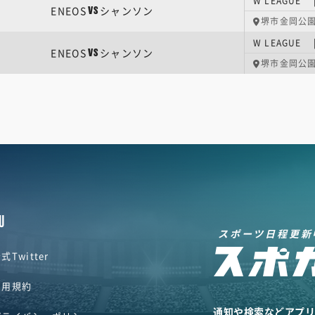
W LEAGUE
ENEOS
シャンソン
VS
堺市金岡公
W LEAGUE
ENEOS
シャンソン
VS
堺市金岡公
U
スポーツ日程更新
式Twitter
利用規約
通知や検索などアプ