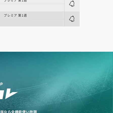
 | プレミア 第1週
園
 | プレミア 第1週
園
中
リ版なら全機能使い放題