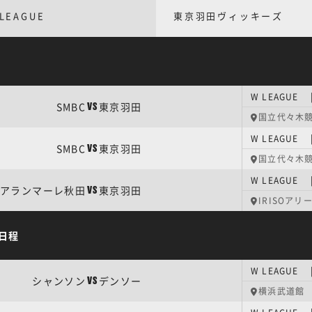
 LEAGUE
東京羽田ヴィッキーズ
W LEAGUE
SMBC
東京羽田
VS
国立代々木競
W LEAGUE
SMBC
東京羽田
VS
国立代々木競
W LEAGUE
アランマーレ秋田
東京羽田
VS
IRISOアリ
日程
シャンソン
デンソー
VS
横浜武道館