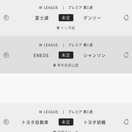
W LEAGUE | プレミア 第1週
富士通
デンソー
未定
トッ平総
W LEAGUE | プレミア 第1週
ENEOS
シャンソン
未定
堺市金岡公園
W LEAGUE | プレミア 第1週
トヨタ自動車
トヨタ紡織
未定