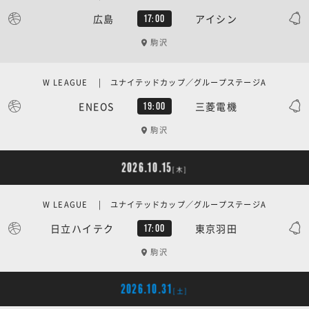
広島
アイシン
17:00
駒沢
W LEAGUE | ユナイテッドカップ／グループステージA
ENEOS
三菱電機
19:00
駒沢
2026.10.15
[木]
W LEAGUE | ユナイテッドカップ／グループステージA
日立ハイテク
東京羽田
17:00
駒沢
2026.10.31
[土]