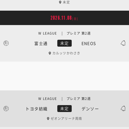
未定
2026.11.08
[日]
W LEAGUE | プレミア 第2週
富士通
ENEOS
未定
カルッツかわさき
W LEAGUE | プレミア 第2週
トヨタ紡織
デンソー
未定
ゼオンアリーナ周南