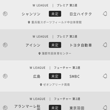
W LEAGUE | プレミア 第2週
シャンソン
日立ハイテク
未定
重兵衛スポーツフィールド中台体育館
W LEAGUE | プレミア 第2週
アイシン
トヨタ自動車
未定
蒲郡市民体育センター
W LEAGUE | フューチャー 第2週
広島
SMBC
未定
ゼオンアリーナ周南
W LEAGUE | フューチャー 第2週
アランマーレ秋
東京羽田
未定
田