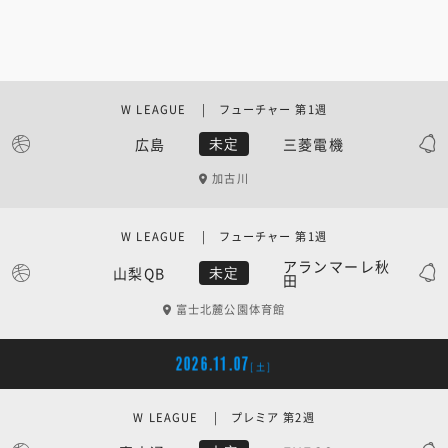
W LEAGUE | フューチャー 第1週
広島
三菱電機
未定
加古川
W LEAGUE | フューチャー 第1週
アランマーレ秋
山梨QB
未定
田
富士北麓公園体育館
2026.11.07
[土]
W LEAGUE | プレミア 第2週