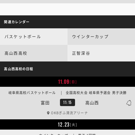
関連カレンダー
バスケットボール
ウインターカップ
高山西高校
正智深谷
高山西高校の日程
11.09
[日]
岐阜県高校バスケットボール | 全国高校大会 岐阜県予選会 男子決勝
富田
高山西
11:15
OKBぎふ清流アリーナ
12.23
[火]