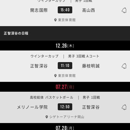
ウインターカップ | 男子 1回戦
開志国際
高山西
15:40
東京体育館
正智深谷の日程
12.26
[木]
ウインターカップ | 男子 3回戦 Aコート
正智深谷
藤枝明誠
11:10
東京体育館
07.27
[日]
高校総体 バスケットボール | 男子 1回戦
メリノール学院
正智深谷
12:50
シゲトーアリーナ岡山
07.28
[月]