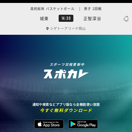
高校総体 バスケットボール | 男子 2回戦
城東
正智深谷
14:30
シゲトーアリーナ岡山
スポーツ日程更新中
通知や検索などアプリ版なら全機能使い放題
今すぐ無料ダウンロード