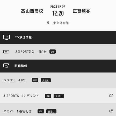
2024.12.25
高山西高校
正智深谷
12:20
東京体育館
TV放送情報
J SPORTS 2
12:15~
LIVE
配信情報
バスケットLIVE
LIVE
見逃し
J SPORTS オンデマンド
LIVE
見逃し
スカパー！番組配信
LIVE
見逃し