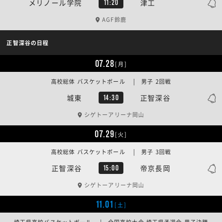
メリノール学院
津工
11:20
AGF鈴鹿
正智深谷の日程
07.28
[月]
高校総体 バスケットボール | 男子 2回戦
城東
正智深谷
14:30
シゲトーアリーナ岡山
07.29
[火]
高校総体 バスケットボール | 男子 3回戦
正智深谷
帝京長岡
15:00
シゲトーアリーナ岡山
11.01
[土]