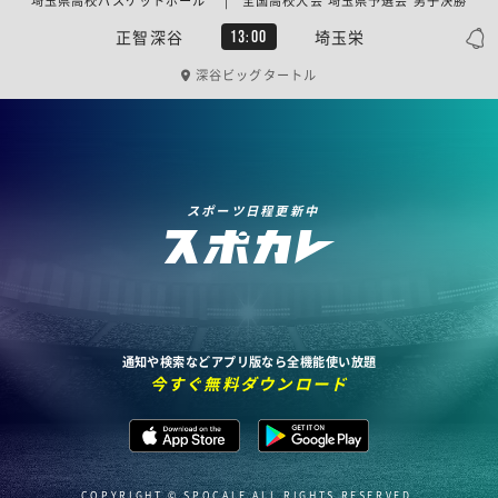
埼玉県高校バスケットボール | 全国高校大会 埼玉県予選会 男子決勝
正智深谷
埼玉栄
13:00
深谷ビッグタートル
スポーツ日程更新中
通知や検索などアプリ版なら全機能使い放題
今すぐ無料ダウンロード
COPYRIGHT © SPOCALE ALL RIGHTS RESERVED.