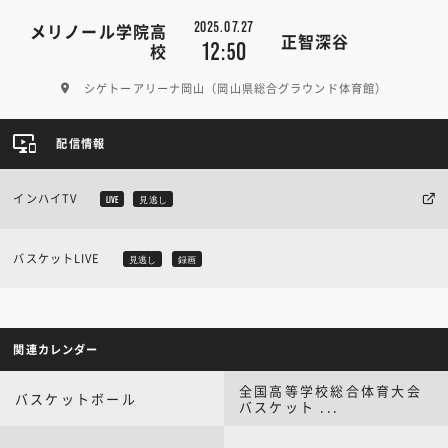
2025.07.27
メリノール学院高
正智深谷
12:50
校
シゲトーアリーナ岡山（岡山県総合グラウンド体育館）
配信情報
インハイTV
LIVE
見逃し
バスケットLIVE
見逃し
録画
関連カレンダー
全国高等学校総合体育大会
バスケットボール
バスケット ...