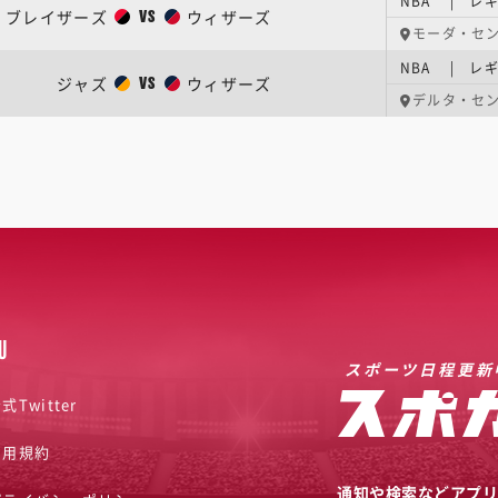
NBA | レギ
ブレイザーズ
ウィザーズ
VS
モーダ・セ
NBA | レギ
ジャズ
ウィザーズ
VS
デルタ・セ
U
スポーツ日程更新
式Twitter
利用規約
通知や検索などアプ