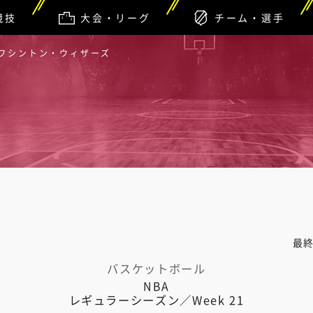
競技
大会・リーグ
チーム・選手
 ワシントン・ウィザーズ
最
バスケットボール
NBA
レギュラーシーズン／Week 21