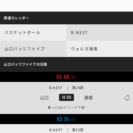
関連カレンダー
バスケットボール
B.NEXT
山口パッツファイブ
ウォルガ湘南
山口パッツファイブの日程
03.09
[日]
B.NEXT | 第24節
山口
湘南
14:00
J:COMアリーナ下関
03.15
[土]
B.NEXT | 第25節