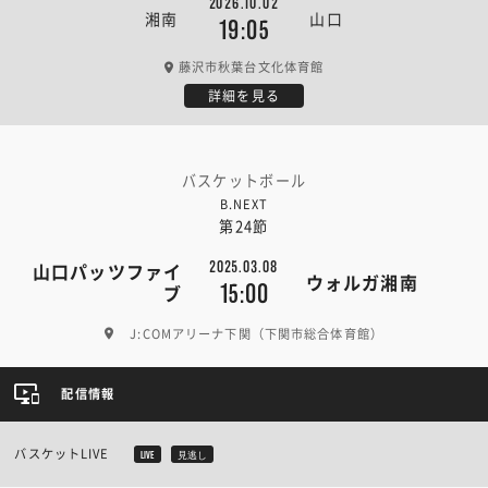
2026.10.02
湘南
山口
19:05
藤沢市秋葉台文化体育館
詳細を見る
バスケットボール
B.NEXT
第24節
2025.03.08
山口パッツファイ
ウォルガ湘南
15:00
ブ
J:COMアリーナ下関（下関市総合体育館）
配信情報
バスケットLIVE
LIVE
見逃し