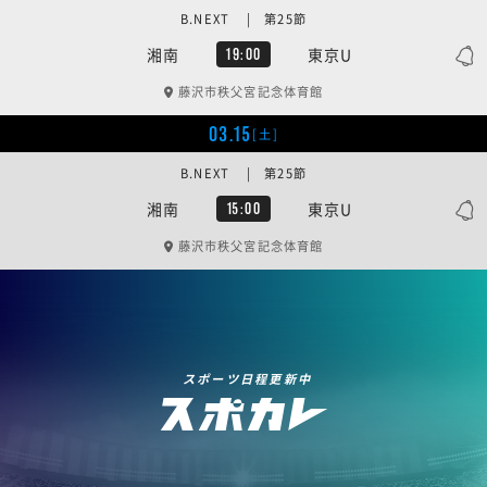
B.NEXT | 第25節
湘南
東京U
19:00
藤沢市秩父宮記念体育館
03.15
[土]
B.NEXT | 第25節
湘南
東京U
15:00
藤沢市秩父宮記念体育館
スポーツ日程更新中