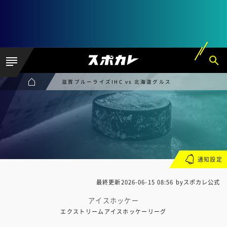
滋賀ブルーライズIHC vs 北海道グルス
通知設定
最終更新
2026-06-15 08:56
byスポカレ公式
アイスホッケー
エクストリームアイスホッケーリーグ