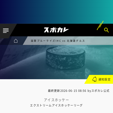
滋賀ブルーライズIHC vs 北海道グルス
通知設定
最終更新
2026-06-15 08:56
byスポカレ公式
アイスホッケー
エクストリームアイスホッケーリーグ