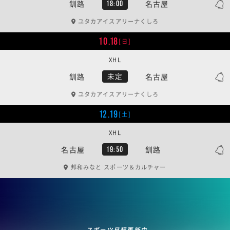
釧路
名古屋
18:00
ユタカアイスアリーナくしろ
10.18
[日]
XHL
釧路
名古屋
未定
ユタカアイスアリーナくしろ
12.19
[土]
XHL
名古屋
釧路
19:50
邦和みなと スポーツ＆カルチャー
スポーツ日程更新中