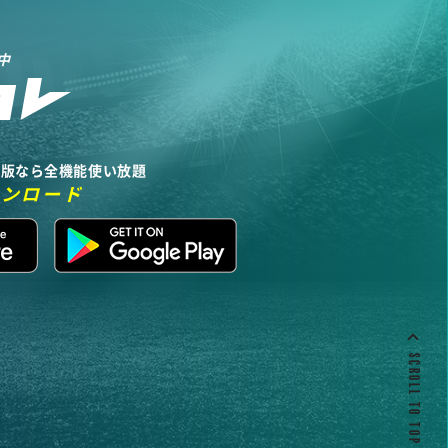
中
リ版なら全機能使い放題
ウンロード
SCROLL TO TOP