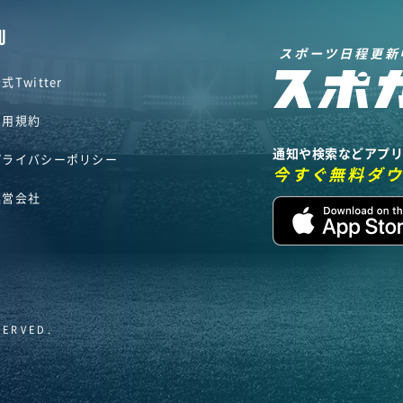
U
スポーツ日程更新
式Twitter
利用規約
通知や検索などアプ
プライバシーポリシー
今すぐ無料ダ
運営会社
SERVED.