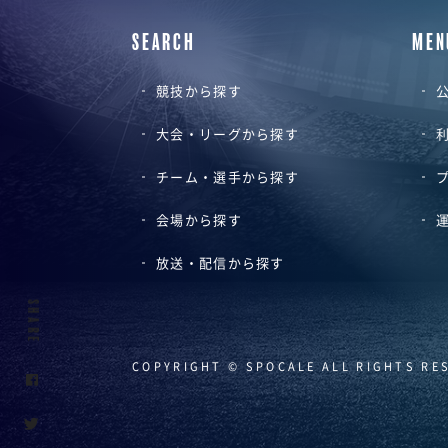
SEARCH
MEN
競技から探す
公
大会・リーグから探す
チーム・選手から探す
会場から探す
放送・配信から探す
SHARE
COPYRIGHT © SPOCALE ALL RIGHTS RE