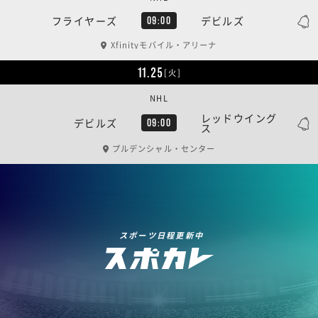
フライヤーズ
デビルズ
09:00
Xfinityモバイル・アリーナ
11.25
[火]
NHL
レッドウイング
デビルズ
09:00
ス
プルデンシャル・センター
スポーツ日程更新中