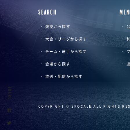
SEARCH
MEN
競技から探す
公
大会・リーグから探す
チーム・選手から探す
会場から探す
放送・配信から探す
SHARE
COPYRIGHT © SPOCALE ALL RIGHTS RE