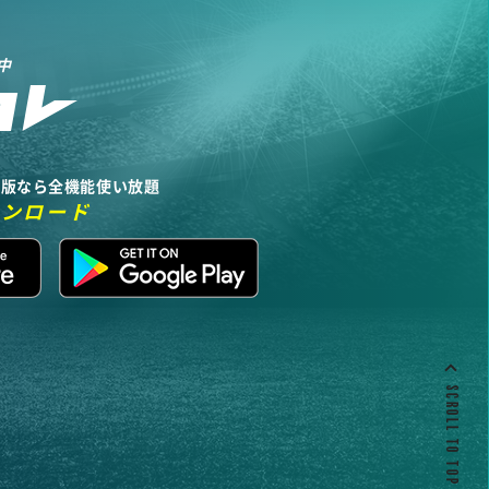
中
リ版なら全機能使い放題
ウンロード
SCROLL TO TOP