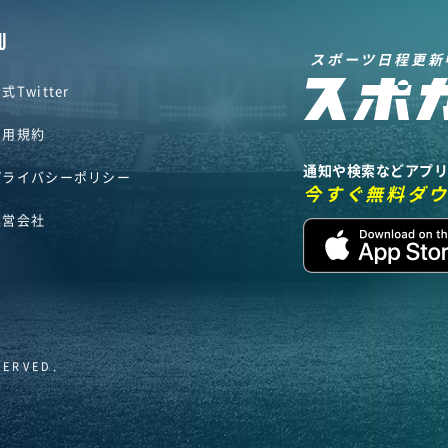
U
スポーツ日程更新
式Twitter
利用規約
通知や検索などアプ
プライバシーポリシー
今すぐ無料ダ
運営会社
SERVED.