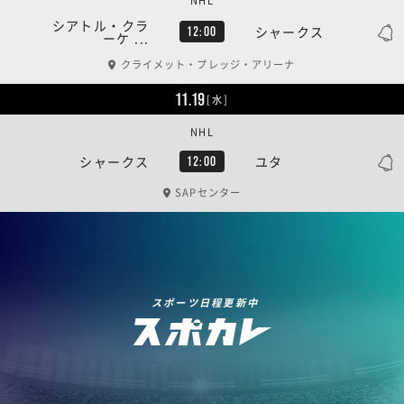
NHL
シアトル・クラ
シャークス
12:00
ーケ ...
クライメット・プレッジ・アリーナ
11.19
[水]
NHL
シャークス
ユタ
12:00
SAPセンター
スポーツ日程更新中