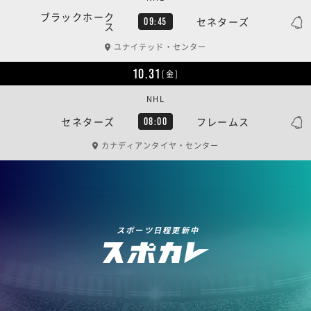
ブラックホーク
セネターズ
09:45
ス
ユナイテッド・センター
10.31
[金]
NHL
セネターズ
フレームス
08:00
カナディアンタイヤ・センター
スポーツ日程更新中