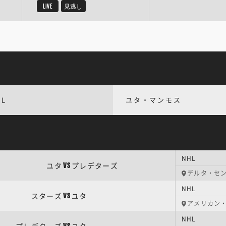
LIVE
見逃し
HL
ユタ・マンモス
NHL
ユタ
プレデターズ
VS
デルタ・セ
NHL
スターズ
ユタ
VS
アメリカン
NHL