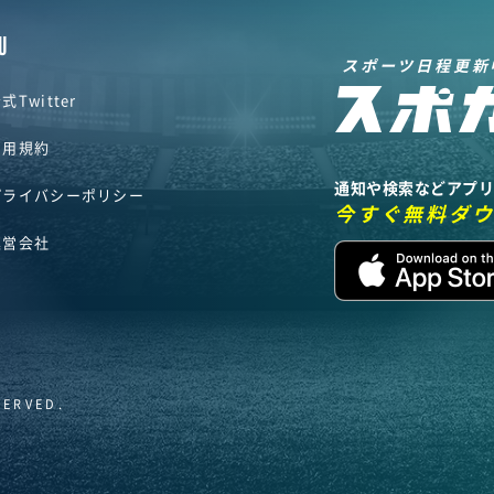
U
スポーツ日程更新
式Twitter
利用規約
通知や検索などアプ
プライバシーポリシー
今すぐ無料ダ
運営会社
SERVED.