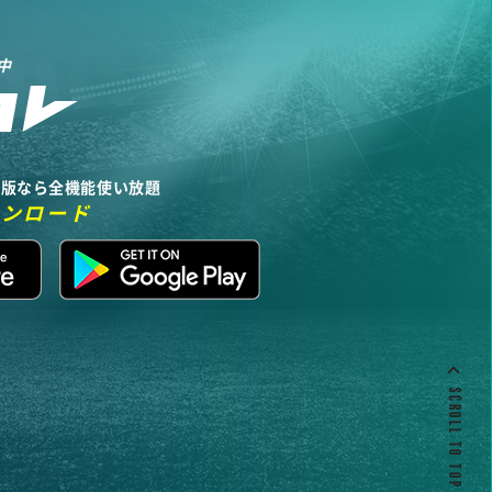
中
リ版なら全機能使い放題
ウンロード
SCROLL TO TOP