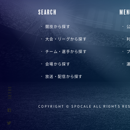
SEARCH
MEN
競技から探す
公
大会・リーグから探す
チーム・選手から探す
会場から探す
放送・配信から探す
SHARE
COPYRIGHT © SPOCALE ALL RIGHTS RE