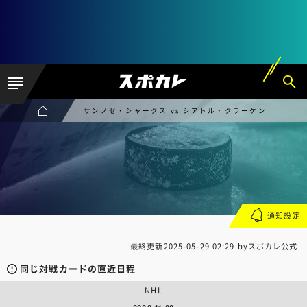
サンノゼ・シャークス vs シアトル・クラーケン
通知設定
最終更新
2025-05-29 02:29
byスポカレ公式
同じ対戦カードの直近日程
NHL