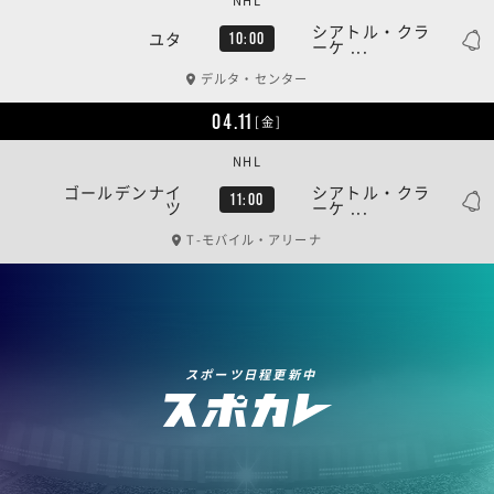
NHL
シアトル・クラ
ユタ
10:00
ーケ ...
デルタ・センター
04.11
[金]
NHL
ゴールデンナイ
シアトル・クラ
11:00
ツ
ーケ ...
T-モバイル・アリーナ
スポーツ日程更新中