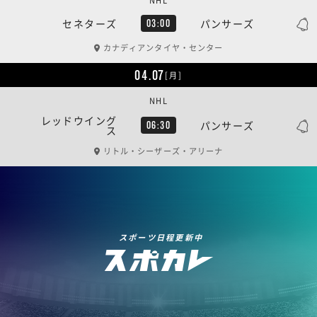
NHL
セネターズ
パンサーズ
03:00
カナディアンタイヤ・センター
04.07
[月]
NHL
レッドウイング
パンサーズ
06:30
ス
リトル・シーザーズ・アリーナ
スポーツ日程更新中