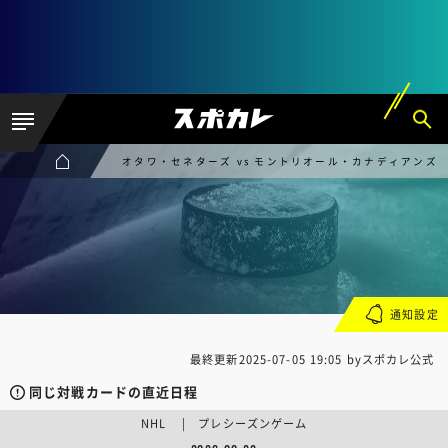
オタワ・セネターズ vs モントリオール・カナディアンズ
通知設定
最終更新
2025-07-05 19:05
byスポカレ公式
同じ対戦カードの直近日程
NHL | プレシーズンゲーム