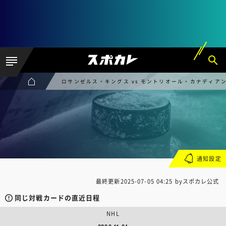
ロサンゼルス・キングス vs モントリオール・カナディア
通知設定
最終更新
2025-07-05 04:25
byスポカレ公式
同じ対戦カードの直近日程
NHL