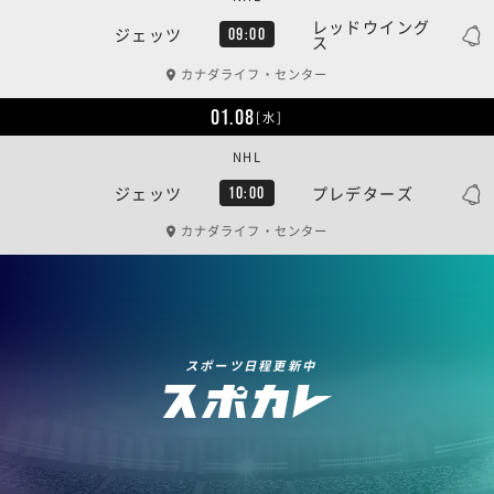
レッドウイング
ジェッツ
09:00
ス
カナダライフ・センター
01.08
[水]
NHL
ジェッツ
プレデターズ
10:00
カナダライフ・センター
スポーツ日程更新中