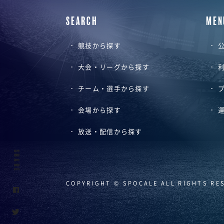
SEARCH
MEN
競技から探す
公
大会・リーグから探す
チーム・選手から探す
会場から探す
放送・配信から探す
SHARE
COPYRIGHT © SPOCALE ALL RIGHTS RE