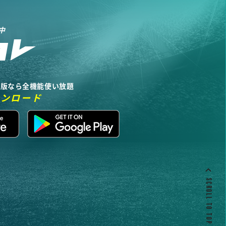
中
リ版なら全機能使い放題
ウンロード
SCROLL TO TOP