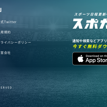
U
スポーツ日程更新
式Twitter
利用規約
通知や検索などアプ
プライバシーポリシー
今すぐ無料ダ
運営会社
SERVED.