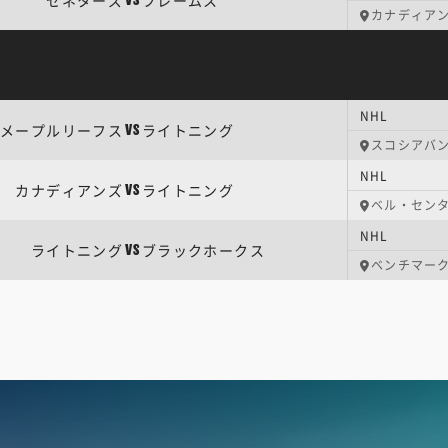
セネターズ
フレームス
VS
カナディア
NHL
メープルリーフス
ライトニング
VS
スコシアバ
NHL
カナディアンズ
ライトニング
VS
ベル・セン
NHL
ライトニング
ブラックホークス
VS
ベンチマー