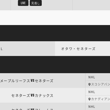
LIVE
見逃し
HL
オタワ・セネターズ
NHL
メープルリーフス
セネターズ
VS
スコシアバ
NHL
セネターズ
カナックス
VS
カナディア
NHL