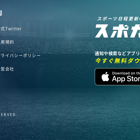
U
スポーツ日程更新
式Twitter
利用規約
通知や検索などアプ
プライバシーポリシー
今すぐ無料ダ
運営会社
SERVED.