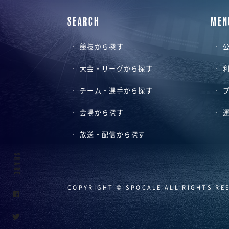
SEARCH
MEN
競技から探す
公
大会・リーグから探す
チーム・選手から探す
会場から探す
放送・配信から探す
SHARE
COPYRIGHT © SPOCALE ALL RIGHTS RE