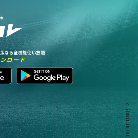
中
リ版なら全機能使い放題
ウンロード
SCROLL TO TOP