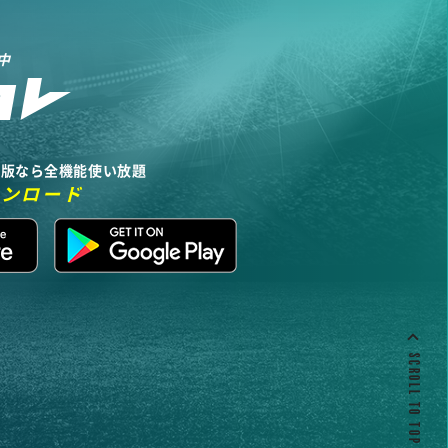
中
リ版なら全機能使い放題
ウンロード
SCROLL TO TOP