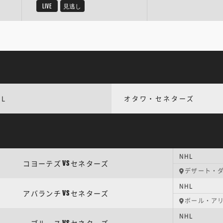
LIVE
見逃し
HL
オタワ・セネターズ
NHL
コヨーテズ
セネターズ
VS
デザート・
NHL
アバランチ
セネターズ
VS
ボール・ア
NHL