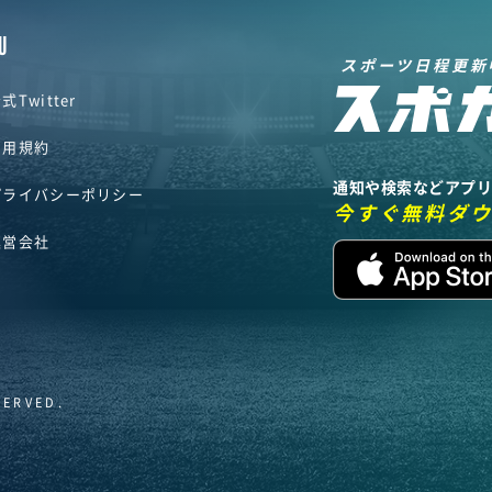
U
スポーツ日程更新
式Twitter
利用規約
通知や検索などアプ
プライバシーポリシー
今すぐ無料ダ
運営会社
SERVED.