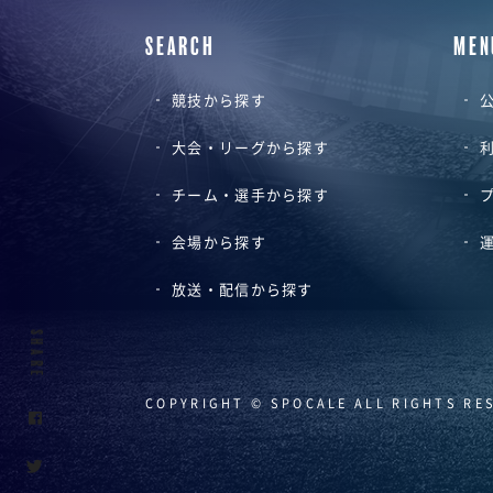
SEARCH
MEN
競技から探す
公
大会・リーグから探す
チーム・選手から探す
会場から探す
放送・配信から探す
SHARE
COPYRIGHT © SPOCALE ALL RIGHTS RE