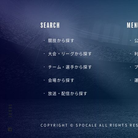
SEARCH
MEN
競技から探す
公
大会・リーグから探す
チーム・選手から探す
会場から探す
放送・配信から探す
SHARE
COPYRIGHT © SPOCALE ALL RIGHTS RE