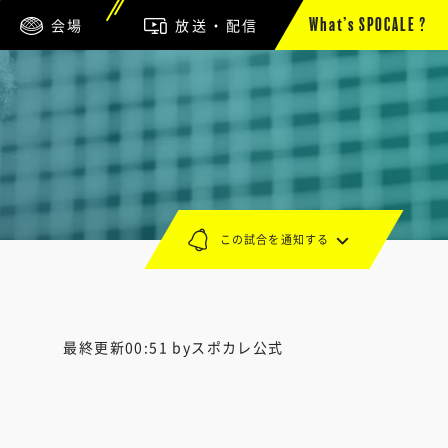
会場
放送・配信
What’s SPOCALE ?
この試合を通知する
最終更新00:51 byスポカレ公式