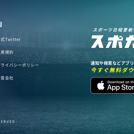
U
スポーツ日程更新
式Twitter
利用規約
通知や検索などアプ
プライバシーポリシー
今すぐ無料ダ
運営会社
SERVED.