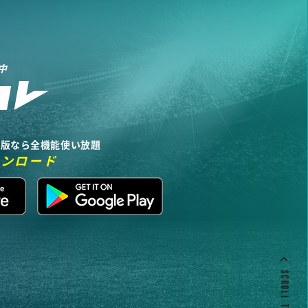
中
リ版なら全機能使い放題
ウンロード
SCROLL TO TOP