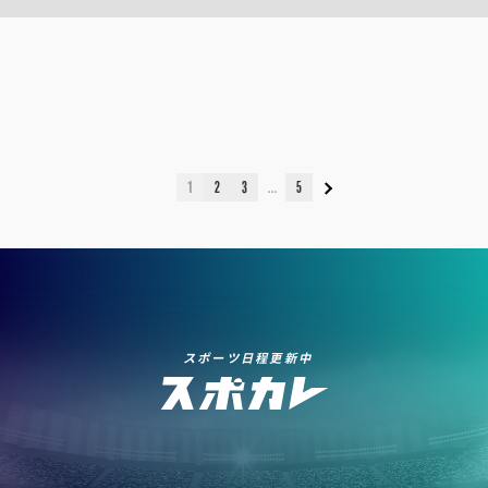
1
2
3
5
スポーツ日程更新中