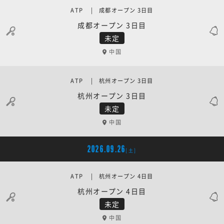
ATP | 成都オープン 3日目
成都オープン 3日目
未定
中国
ATP | 杭州オープン 3日目
杭州オープン 3日目
未定
中国
2026.09.26
[土]
ATP | 杭州オープン 4日目
杭州オープン 4日目
未定
中国