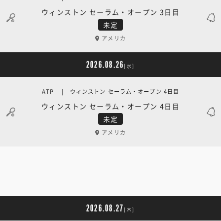
ウィンストン セーラム・オープン 3日目
未定
アメリカ
2026.08.26
[水]
ATP | ウィンストン セーラム・オープン 4日目
ウィンストン セーラム・オープン 4日目
未定
アメリカ
2026.08.27
[木]