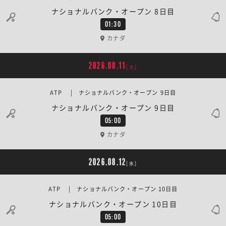
ナショナルバンク・オープン 8日目
01:30
カナダ
2026.08.11
[火]
ATP | ナショナルバンク・オープン 9日目
ナショナルバンク・オープン 9日目
05:00
カナダ
2026.08.12
[水]
ATP | ナショナルバンク・オープン 10日目
ナショナルバンク・オープン 10日目
05:00