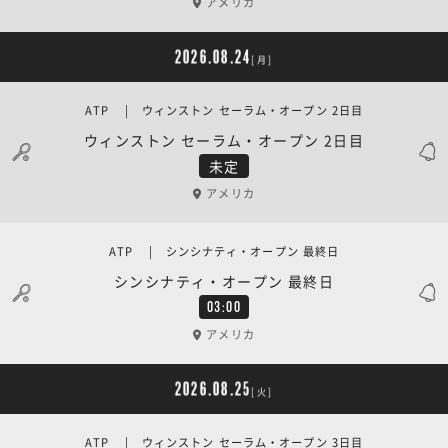
アメリカ
2026.08.24
[月]
ATP | ウィンストン セーラム・オープン 2日目
ウィンストン セーラム・オープン 2日目
未定
アメリカ
ATP | シンシナティ・オープン 最終日
シンシナティ・オープン 最終日
03:00
アメリカ
2026.08.25
[火]
ATP | ウィンストン セーラム・オープン 3日目