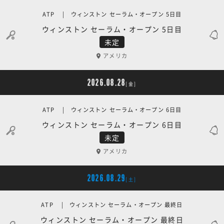
ATP | ウィンストン セーラム・オープン 5日目
ウィンストン セーラム・オープン 5日目
未定
アメリカ
2026.08.28
[金]
ATP | ウィンストン セーラム・オープン 6日目
ウィンストン セーラム・オープン 6日目
未定
アメリカ
2026.08.29
[土]
ATP | ウィンストン セーラム・オープン 最終日
ウィンストン セーラム・オープン 最終日