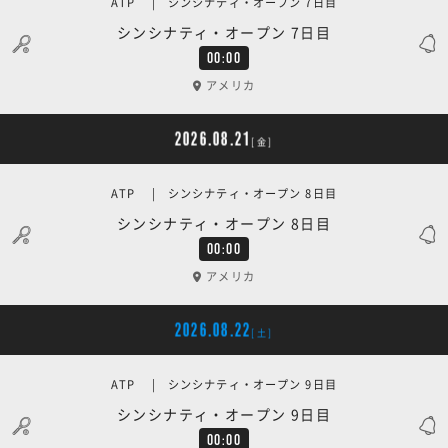
ATP | シンシナティ・オープン 7日目
シンシナティ・オープン 7日目
00:00
アメリカ
2026.08.21
[金]
ATP | シンシナティ・オープン 8日目
シンシナティ・オープン 8日目
00:00
アメリカ
2026.08.22
[土]
ATP | シンシナティ・オープン 9日目
シンシナティ・オープン 9日目
00:00