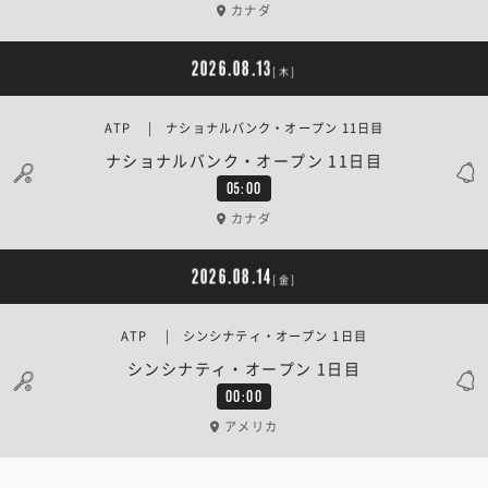
カナダ
2026.08.13
[木]
ATP | ナショナルバンク・オープン 11日目
ナショナルバンク・オープン 11日目
05:00
カナダ
2026.08.14
[金]
ATP | シンシナティ・オープン 1日目
シンシナティ・オープン 1日目
00:00
アメリカ