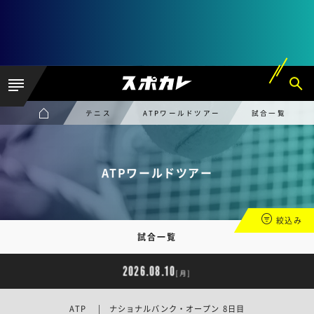
テニス
ATPワールドツアー
試合一覧
ATPワールドツアー
絞込み
試合一覧
2026.08.10
[月]
ATP | ナショナルバンク・オープン 8日目