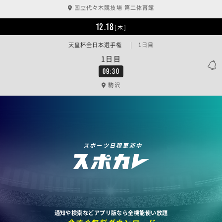
国立代々木競技場 第二体育館
12.18
[木]
天皇杯全日本選手権 | 1日目
1日目
09:30
駒沢
スポーツ日程更新中
通知や検索などアプリ版なら全機能使い放題