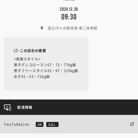
2024.12.20
09:30
国立代々木競技場 第二体育館
この試合の概要
<実施スタイル>
男子グレコローマン67・72・77kg級
男子フリースタイル92・97・125kg級
女子55・62・72kg級
配信情報
YouTubeLive
LIVE
見逃し