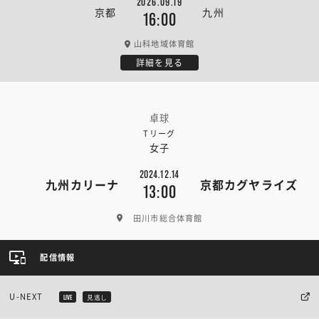
2026.09.19
京都
九州
16:00
山科地域体育館
詳細を見る
卓球
Tリーグ
女子
2024.12.14
九州カリーナ
京都カグヤライズ
13:00
田川市総合体育館
配信情報
U-NEXT
LIVE
見逃し