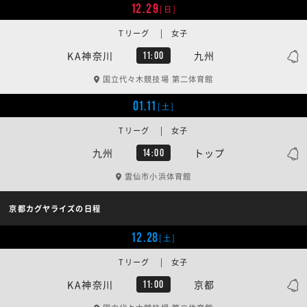
12.29
[日]
Tリーグ | 女子
KA神奈川
九州
11:00
国立代々木競技場 第二体育館
01.11
[土]
Tリーグ | 女子
九州
トップ
14:00
雲仙市小浜体育館
京都カグヤライズの日程
12.28
[土]
Tリーグ | 女子
KA神奈川
京都
11:00