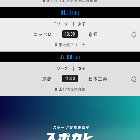
国立代々木競技場 第二体育館
01.11
[土]
Tリーグ | 女子
ニッペM
京都
13:00
東大阪アリーナ
02.08
[土]
Tリーグ | 女子
京都
日本生命
14:00
山科地域体育館
スポーツ日程更新中