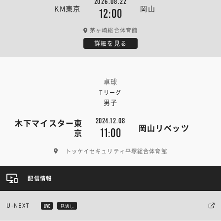
2026.08.22
KM東京
岡山
12:00
茅ヶ崎総合体育館
詳細を見る
卓球
Tリーグ
男子
2024.12.08
木下マイスター東
岡山リベッツ
11:00
京
トッケイセキュリティ平塚総合体育館
配信情報
U-NEXT
LIVE
見逃し