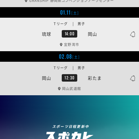
GRANSHIP 静岡県コンベンションアーツセンター
01.11
[土]
Tリーグ | 男子
琉球
岡山
14:00
宜野湾市
02.08
[土]
Tリーグ | 男子
岡山
彩たま
12:30
岡山武道館
スポーツ日程更新中