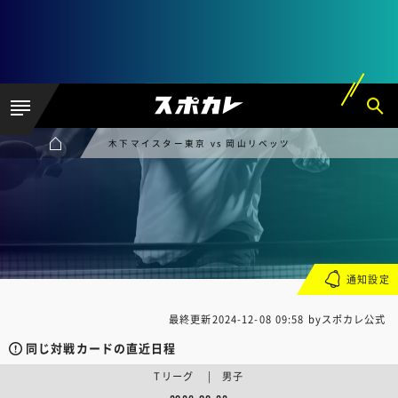
木下マイスター東京 vs 岡山リベッツ
通知設定
最終更新
2024-12-08 09:58
byスポカレ公式
同じ対戦カードの直近日程
Tリーグ | 男子