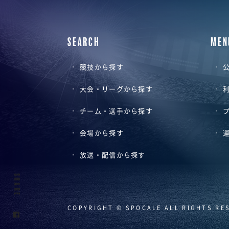
SEARCH
MEN
競技から探す
公
大会・リーグから探す
チーム・選手から探す
会場から探す
放送・配信から探す
SHARE
COPYRIGHT © SPOCALE ALL RIGHTS RE