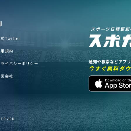
U
スポーツ日程更新
式Twitter
利用規約
通知や検索などアプ
プライバシーポリシー
今すぐ無料ダ
運営会社
SERVED.