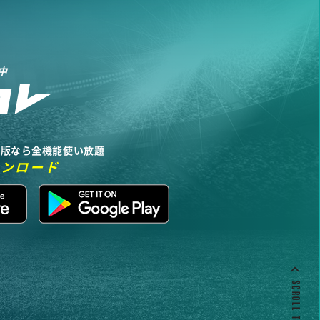
中
リ版なら全機能使い放題
ウンロード
SCROLL TO TOP