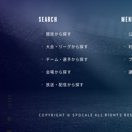
SEARCH
MEN
競技から探す
公
大会・リーグから探す
チーム・選手から探す
会場から探す
放送・配信から探す
SHARE
COPYRIGHT © SPOCALE ALL RIGHTS RE