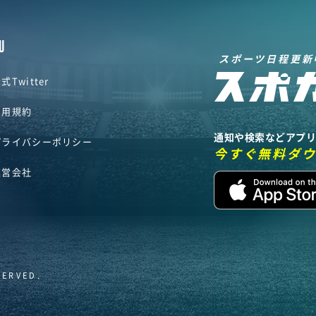
U
スポーツ日程更新
式Twitter
利用規約
通知や検索などアプ
プライバシーポリシー
今すぐ無料ダ
運営会社
SERVED.