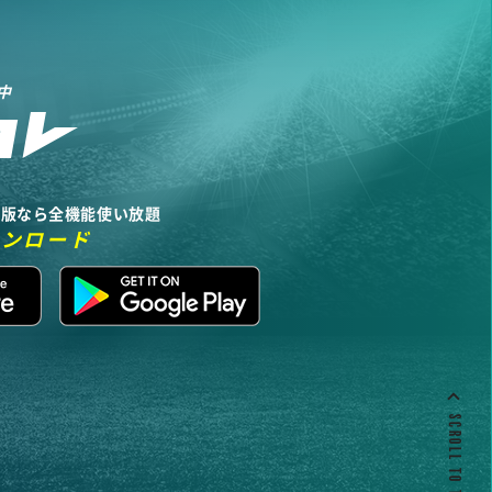
中
リ版なら全機能使い放題
ウンロード
SCROLL TO TOP