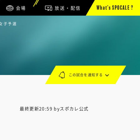
会場
放送・配信
What’s SPOCALE ?
／女子予選
この試合を通知する
最終更新20:59 byスポカレ公式