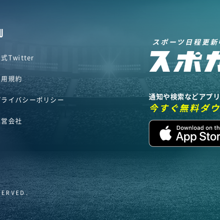
U
スポーツ日程更新
式Twitter
利用規約
通知や検索などアプ
プライバシーポリシー
今すぐ無料ダ
運営会社
SERVED.