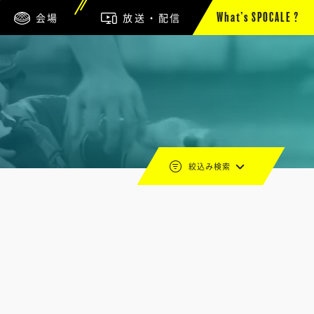
会場
放送・配信
What’s SPOCALE ?
絞込み検索