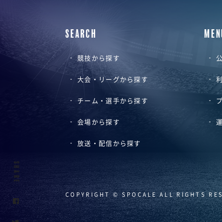
SEARCH
MEN
競技から探す
公
大会・リーグから探す
チーム・選手から探す
会場から探す
放送・配信から探す
SHARE
COPYRIGHT © SPOCALE ALL RIGHTS RE