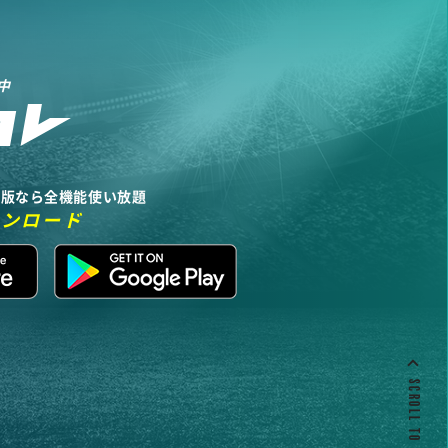
中
リ版なら全機能使い放題
ウンロード
SCROLL TO TOP