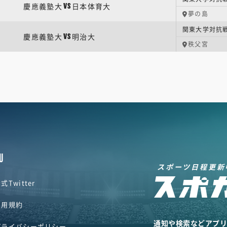
慶應義塾大
日本体育大
VS
夢の島
関東大学対抗戦
慶應義塾大
明治大
VS
秩父宮
U
スポーツ日程更新
式Twitter
利用規約
通知や検索などアプ
プライバシーポリシー