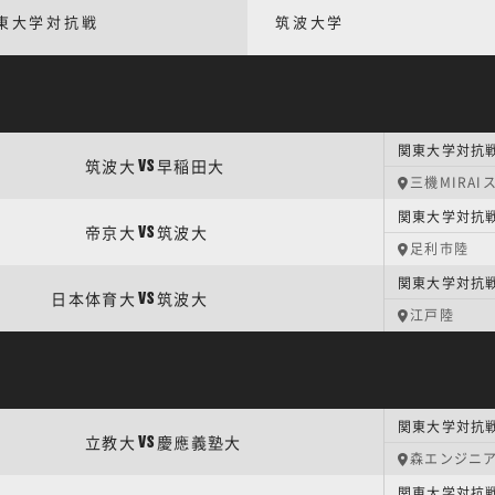
東大学対抗戦
筑波大学
関東大学対抗戦
筑波大
早稲田大
VS
三機MIRA
関東大学対抗戦
帝京大
筑波大
VS
足利市陸
関東大学対抗戦
日本体育大
筑波大
VS
江戸陸
関東大学対抗戦
立教大
慶應義塾大
VS
森エンジニ
関東大学対抗戦