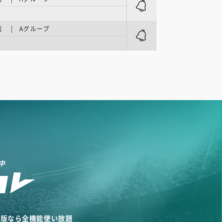
 | Aグループ
中
リ版なら全機能使い放題