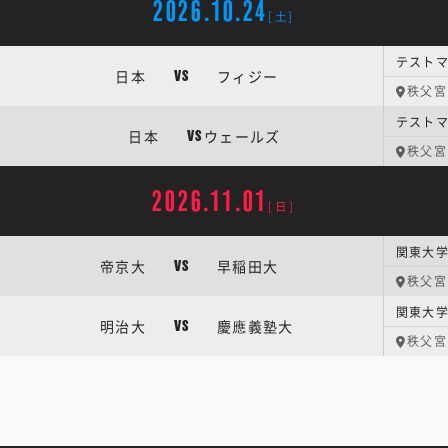
2026.10.24
[土]
日本
フィジー
VS
秩父宮
日本
ウェールズ
VS
秩父宮
2026.11.01
[日]
関東大学
帝京大
早稲田大
VS
秩父宮
関東大学
明治大
慶應義塾大
VS
秩父宮