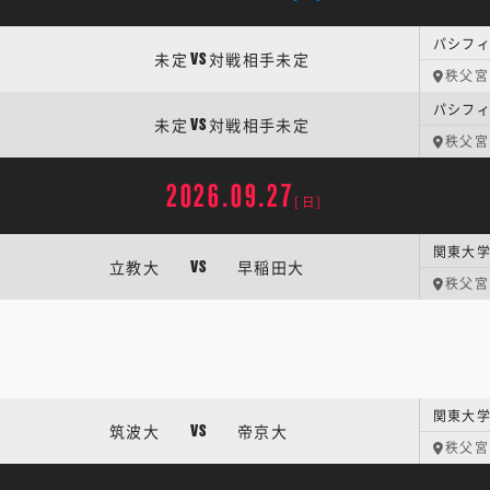
パシフィ
未定
対戦相手未定
VS
秩父宮
パシフィ
未定
対戦相手未定
VS
秩父宮
2026.09.27
[日]
関東大学
立教大
早稲田大
VS
秩父宮
関東大学
筑波大
帝京大
VS
秩父宮