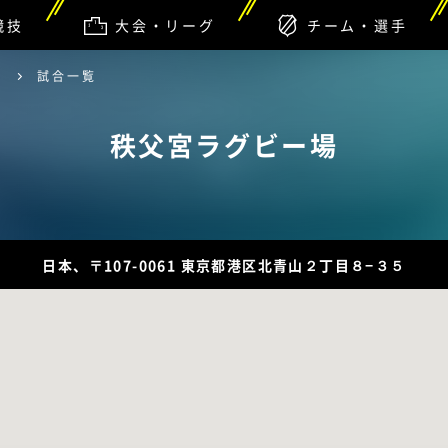
競技
大会・リーグ
チーム・選手
場
試合一覧
秩父宮ラグビー場
日本、〒107-0061 東京都港区北青山２丁目８−３５