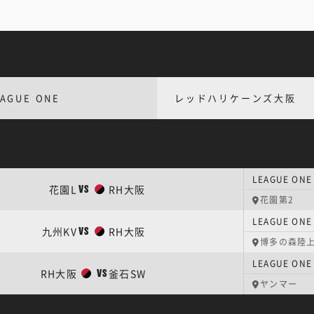
EAGUE ONE
レッドハリケーンズ大阪
LEAGUE O
花園L
RH大阪
VS
花園第2
LEAGUE O
九州KV
RH大阪
VS
博多の森陸
LEAGUE O
RH大阪
釜石SW
VS
ヤンマー