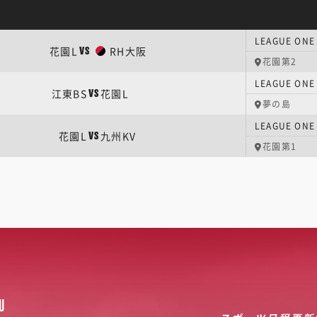
LEAGUE O
花園L
RH大阪
VS
花園第2
LEAGUE O
江東BS
花園L
VS
夢の島
LEAGUE O
花園L
九州KV
VS
花園第1
U