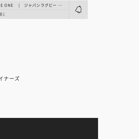
LEAGUE ONE | ジャパンラグビー リーグワン ライジング2026／第3週
第1
イナーズ