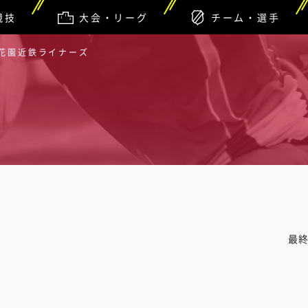
競技
大会・リーグ
チーム・選手
 花園近鉄ライナーズ
最