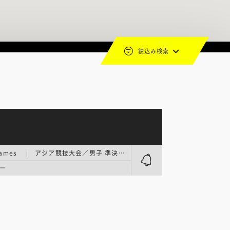
絞込み検索
Asian Games | アジア競技大会／男子 準決勝
ー