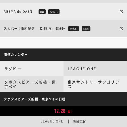
ABEMA de DAZN
LIVE
見逃し
スカパー！番組配信
[月]
12.29
08:30~
見逃し
録画
関連カレンダー
ラグビー
LEAGUE ONE
クボタスピアーズ船橋・東
東京サントリーサンゴリア
京ベイ
ス
クボタスピアーズ船橋・東京ベイの日程
12.28
[日]
LEAGUE ONE | 練習試合