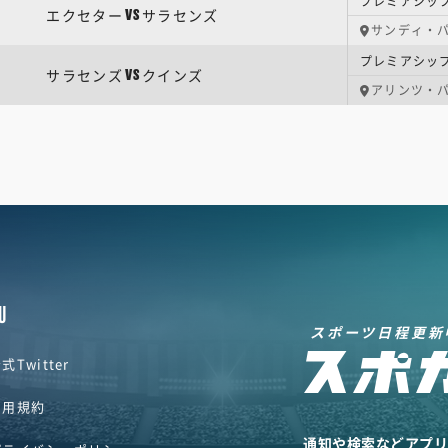
プレミアシップ
エクセター
サラセンズ
VS
サンディ・
プレミアシップ
サラセンズ
クインズ
VS
アリンツ・
U
スポーツ日程更新
式Twitter
利用規約
通知や検索などアプ