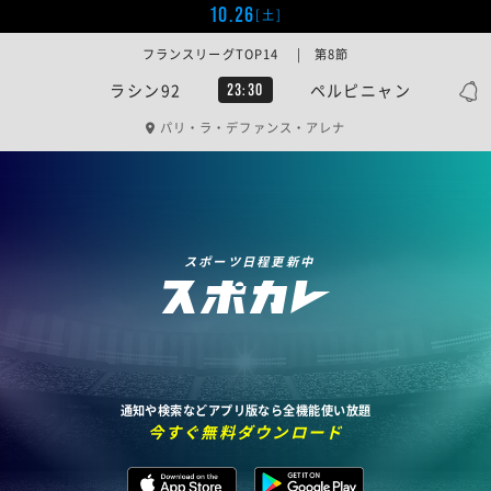
10.26
[土]
フランスリーグTOP14 | 第8節
ラシン92
ペルピニャン
23:30
パリ・ラ・デファンス・アレナ
スポーツ日程更新中
通知や検索などアプリ版なら全機能使い放題
今すぐ無料ダウンロード