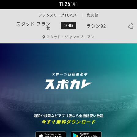
11.25
[月]
フランスリーグTOP14 | 第10節
スタッド フラン
ラシン92
05:05
セ
スタッド・ジャン＝ブーアン
スポーツ日程更新中
通知や検索などアプリ版なら全機能使い放題
今すぐ無料ダウンロード