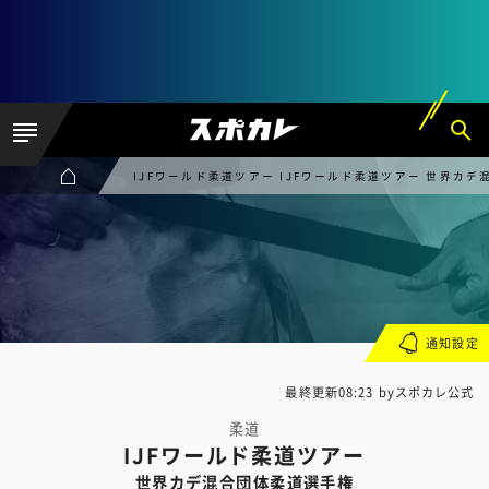
IJFワールド柔道ツアー IJFワールド柔道ツアー 世界カ
通知設定
最終更新08:23 byスポカレ公式
柔道
IJFワールド柔道ツアー
世界カデ混合団体柔道選手権