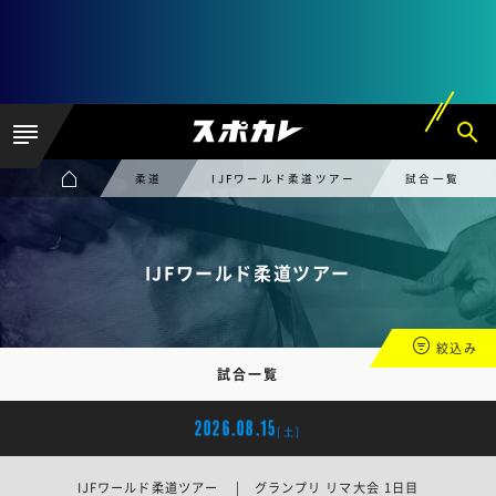
柔道
IJFワールド柔道ツアー
試合一覧
IJFワールド柔道ツアー
絞込み
試合一覧
2026.08.15
[土]
IJFワールド柔道ツアー | グランプリ リマ大会 1日目