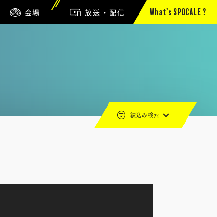
会場
放送・配信
What’s SPOCALE ?
絞込み検索