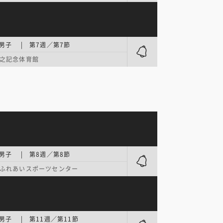
男子 | 第7週／第7節
之記念体育館
男子 | 第8週／第8節
ふれあいスポーツセンター
男子 | 第11週／第11節