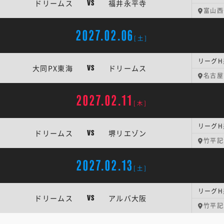
ドリームス
福井永平寺
VS
富山西
2027.02.06
[土]
リーグH
大同PX東海
ドリームス
VS
名古屋
2027.02.11
[木]
リーグH
ドリームス
堺リエゾン
VS
竹平記
2027.02.13
[土]
リーグH
ドリームス
アルバ大阪
VS
竹平記