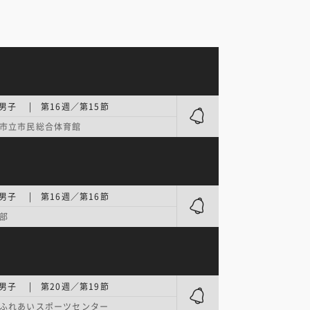
男子 | 第16週／第15節
市立市民総合体育館
男子 | 第16週／第16節
部
男子 | 第20週／第19節
ふれあいスポーツセンター