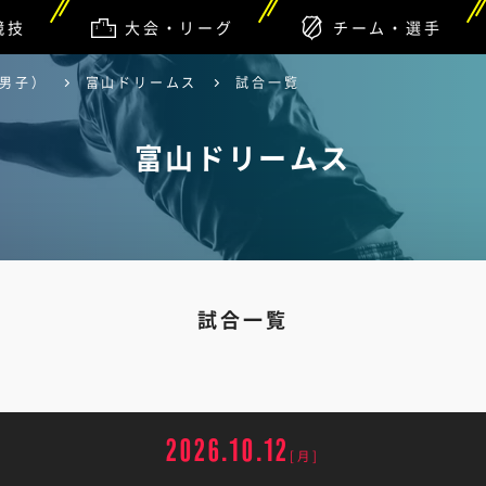
競技
大会・リーグ
チーム・選手
（男子）
富山ドリームス
試合一覧
富山ドリームス
試合一覧
2026.10.12
[月]