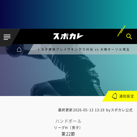
トヨタ車体ブレイヴキングス刈谷 vs 大崎オーソル埼玉
通知設定
最終更新
2026-05-13 13:19
byスポカレ公式
ハンドボール
リーグH（男子）
第22節