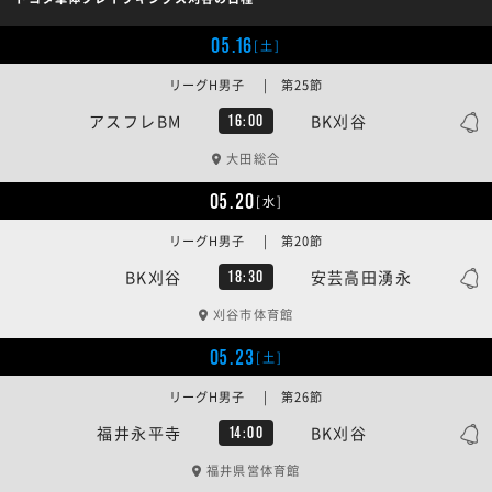
05.16
[土]
リーグH男子 | 第25節
アスフレBM
BK刈谷
16:00
大田総合
05.20
[水]
リーグH男子 | 第20節
BK刈谷
安芸高田湧永
18:30
刈谷市体育館
05.23
[土]
リーグH男子 | 第26節
福井永平寺
BK刈谷
14:00
福井県営体育館