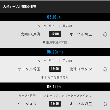
大崎オーソル埼玉の日程
05.16
[土]
リーグH男子 | 第25節
大同PX東海
オーソル埼玉
15:00
東海市民体育館
05.23
[土]
リーグH男子 | 第26節
オーソル埼玉
琉球コラソン
13:00
和光市総合体育館
06.12
[金]
リーグH男子 | プレーオフ／クオーターファイナル
ジークスター
オーソル埼玉
18:30