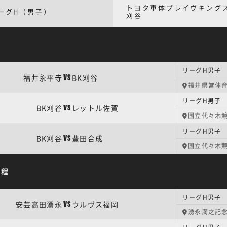
トヨタ車体ブレイヴキング
ーグH（男子）
刈谷
リーグH男子 
福井永平寺
BK刈谷
VS
福井県営体
リーグH男子
BK刈谷
レットル佐賀
VS
国立代々木競
リーグH男子
BK刈谷
豊田合成
VS
国立代々木競
日程
リーグH男子 
安芸高田湧永
ウルヴス福岡
VS
湧永満之記