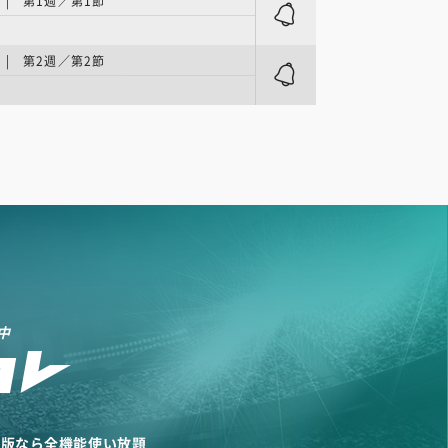
| 第1週／第1節
| 第2週／第2節
中
リ版なら全機能使い放題