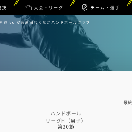
競技
大会・リーグ
チーム・選手
谷 vs 安芸高田わくながハンドボールクラブ
最
ハンドボール
リーグH（男子）
第20節