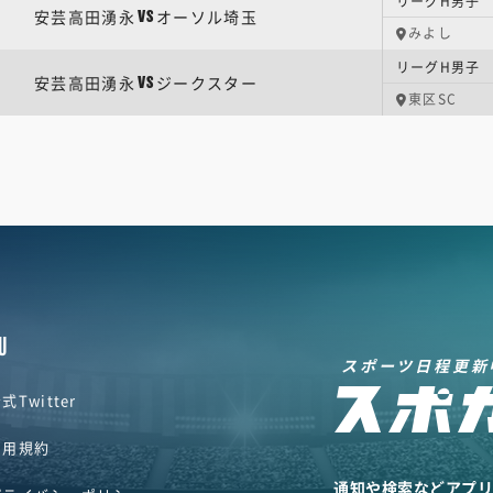
リーグH男子 
安芸高田湧永
オーソル埼玉
VS
みよし
リーグH男子 
安芸高田湧永
ジークスター
VS
東区SC
U
スポーツ日程更新
式Twitter
利用規約
通知や検索などアプ