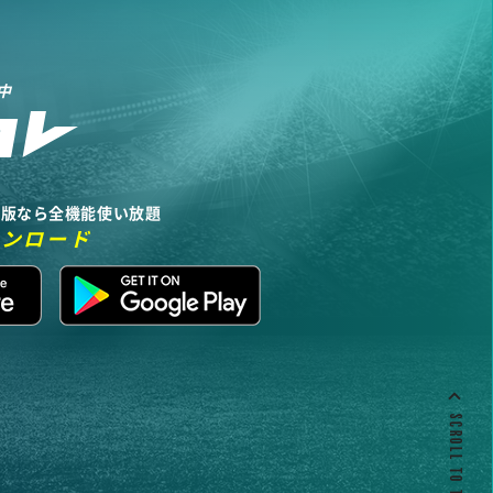
中
リ版なら全機能使い放題
ウンロード
SCROLL TO TOP