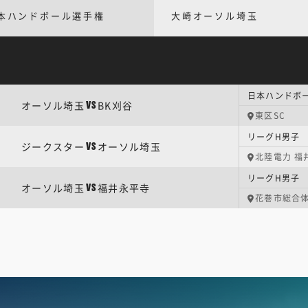
本ハンドボール選手権
大崎オーソル埼玉
日本ハンドボー
オーソル埼玉
BK刈谷
VS
東区SC
ジークスター
オーソル埼玉
VS
北陸電力 福
オーソル埼玉
福井永平寺
VS
花巻市総合