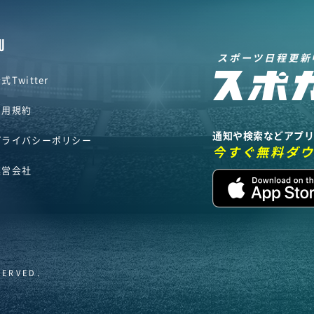
U
スポーツ日程更新
式Twitter
利用規約
通知や検索などアプ
プライバシーポリシー
今すぐ無料ダ
運営会社
SERVED.