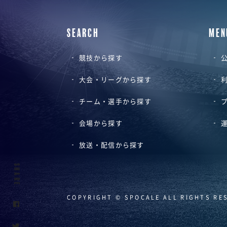
SEARCH
MEN
競技から探す
公
大会・リーグから探す
チーム・選手から探す
会場から探す
放送・配信から探す
SHARE
COPYRIGHT © SPOCALE ALL RIGHTS RE