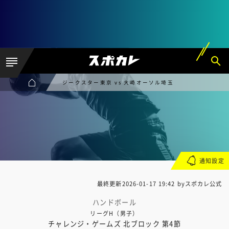
ジークスター東京 vs 大崎オーソル埼玉
通知設定
最終更新
2026-01-17 19:42
byスポカレ公式
ハンドボール
リーグH（男子）
チャレンジ・ゲームズ 北ブロック 第4節