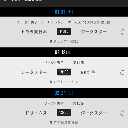
01.31
[土]
リーグH男子 | チャレンジ・ゲームズ 北ブロック 第2節
トヨタ東日本
ジークスター
14:00
フラップ大郷21
02.13
[金]
リーグH男子 | 第14節
ジークスター
BK刈谷
19:00
ひがしんメイン
02.21
[土]
リーグH男子 | 第15節
ドリームス
ジークスター
13:00
竹平記念体育館