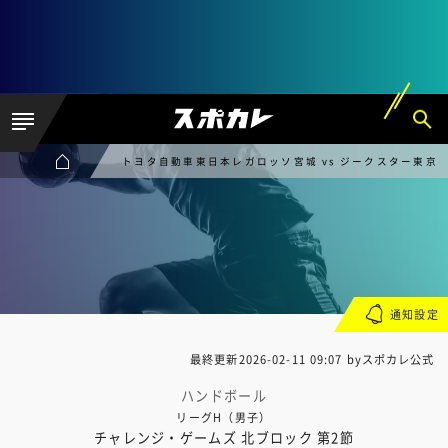
トヨタ自動車東日本レガロッソ宮城 vs ジークスター東京
通知設定
最終更新
2026-02-11 09:07
byスポカレ公式
ハンドボール
リーグH（男子）
チャレンジ・ゲームズ 北ブロック 第2節