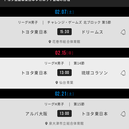
02.07
[土]
リーグH男子 | チャレンジ・ゲームズ 北ブロック 第5節
トヨタ東日本
ドリームス
15:30
花巻市総合体育館
02.15
[日]
リーグH男子 | 第14節
トヨタ東日本
琉球コラソン
13:00
仙台青葉
02.21
[土]
リーグH男子 | 第15節
アルバ大阪
トヨタ東日本
13:00
泉大津市立総合体育館