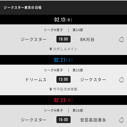
ジークスター東京の日程
02.13
[金]
リーグH男子 | 第14節
ジークスター
BK刈谷
19:00
ひがしんメイン
02.21
[土]
リーグH男子 | 第15節
ドリームス
ジークスター
13:00
竹平記念体育館
02.23
[月]
リーグH男子 | 第16節
ジークスター
安芸高田湧永
16:00